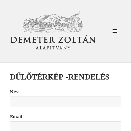
MENÜ
ÉS
WIDGETEK
DŰLŐTÉRKÉP -RENDELÉS
Név
Email