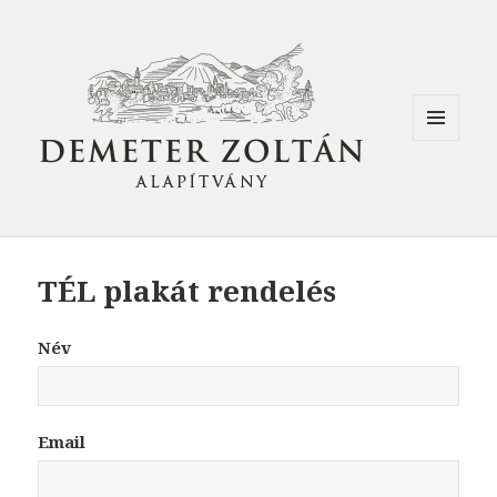
MENÜ
ÉS
WIDGETEK
TÉL plakát rendelés
Név
Email